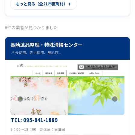
もっと見る（全21市区町村）
壱岐市
平戸市
佐世保市
(7)
(7)
(7)
北松浦郡小値賀町
南島原市
松浦市
(7)
(7)
(7)
8件の業者が見つかりました
五島市
雲仙市
諫早市
長崎市
(7)
(7)
(7)
(8)
長崎遺品整理・特殊清掃センター
南松浦郡新上五島町
西海市
大村市
(7)
(7)
(8)
📍 長崎市、佐世保市、島原市...
東彼杵郡川棚町
(7)
TEL: 095-841-1889
9：00～18：00 定休日：日曜日