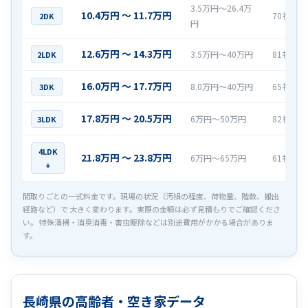
3.5万円〜26.4万
10.4万円 〜 11.7万円
70社
2DK
円
12.6万円 〜 14.3万円
3.5万円〜40万円
81社
2LDK
16.0万円 〜 17.7万円
8.0万円〜40万円
65社
3DK
17.8万円 〜 20.5万円
6万円〜50万円
82社
3LDK
4LDK
21.8万円 〜 23.8万円
6万円〜65万円
61社
+
間取りごとの一式料金です。現場の状況（汚損の程度、荷物量、階数、搬出
経路など）で 大きく変わります。実際の金額は必ず見積もりでご確認くださ
い。 特殊清掃・消臭消毒・害虫駆除などは別途費用がかかる場合がありま
す。
長崎県の高齢者・空き家データ