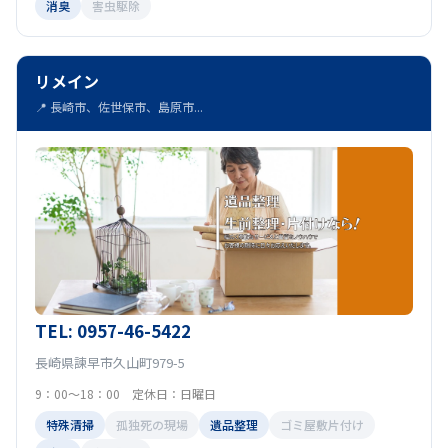
消臭
害虫駆除
リメイン
📍 長崎市、佐世保市、島原市...
TEL: 0957-46-5422
長崎県諫早市久山町979-5
9：00～18：00 定休日：日曜日
特殊清掃
孤独死の現場
遺品整理
ゴミ屋敷片付け