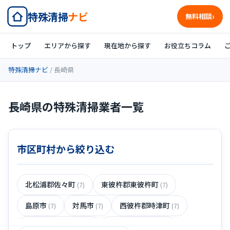
特殊清掃
ナビ
無料相談
トップ
エリアから探す
現在地から探す
お役立ちコラム
特殊清掃ナビ
/ 長崎県
長崎県の特殊清掃業者一覧
市区町村から絞り込む
北松浦郡佐々町
東彼杵郡東彼杵町
(7)
(7)
島原市
対馬市
西彼杵郡時津町
(7)
(7)
(7)
東彼杵郡波佐見町
西彼杵郡長与町
(7)
(7)