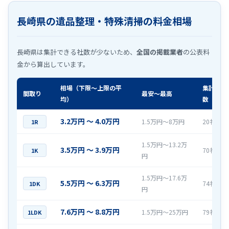
長崎県の遺品整理・特殊清掃の料金相場
長崎県は集計できる社数が少ないため、
全国の掲載業者
の公表料
金から算出しています。
相場（下限〜上限の平
集計社
間取り
最安〜最高
均）
数
3.2万円 〜 4.0万円
1.5万円〜8万円
20社
1R
1.5万円〜13.2万
3.5万円 〜 3.9万円
70社
1K
円
1.5万円〜17.6万
5.5万円 〜 6.3万円
74社
1DK
円
7.6万円 〜 8.8万円
1.5万円〜25万円
79社
1LDK