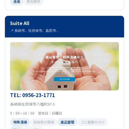
消臭
害虫駆除
Suite All
📍 長崎市、佐世保市、島原市...
TEL: 0956-23-1771
長崎県佐世保市八幡町87-5
9：00～18：00 定休日：日曜日
特殊清掃
孤独死の現場
遺品整理
ゴミ屋敷片付け