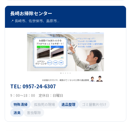
長崎お掃除センター
📍 長崎市、佐世保市、島原市...
TEL: 0957-24-6307
9：00～18：00 定休日：日曜日
特殊清掃
孤独死の現場
遺品整理
ゴミ屋敷片付け
消臭
害虫駆除