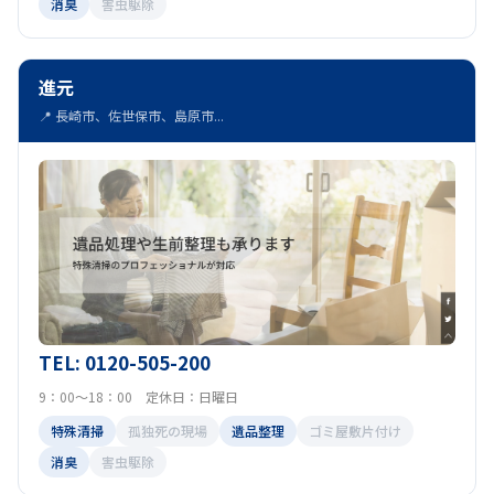
消臭
害虫駆除
進元
📍 長崎市、佐世保市、島原市...
TEL: 0120-505-200
9：00～18：00 定休日：日曜日
特殊清掃
孤独死の現場
遺品整理
ゴミ屋敷片付け
消臭
害虫駆除