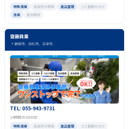
特殊清掃
孤独死の現場
遺品整理
ゴミ屋敷片付け
消臭
害虫駆除
齋藤興業
📍 静岡市、浜松市、沼津市...
TEL: 055-943-9731
24時間365日対応
特殊清掃
孤独死の現場
遺品整理
ゴミ屋敷片付け