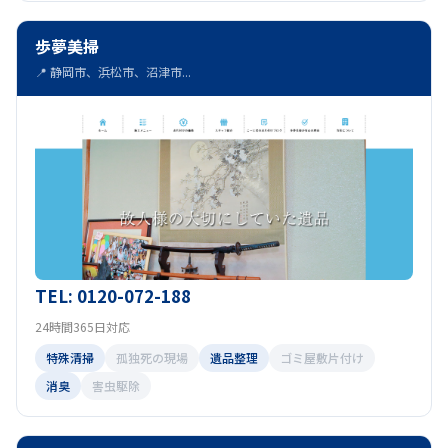
歩夢美掃
📍 静岡市、浜松市、沼津市...
TEL: 0120-072-188
24時間365日対応
特殊清掃
孤独死の現場
遺品整理
ゴミ屋敷片付け
消臭
害虫駆除