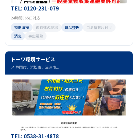
TEL: 0120-231-079
24時間365日対応
特殊清掃
孤独死の現場
遺品整理
ゴミ屋敷片付け
消臭
害虫駆除
トーワ環境サービス
📍 静岡市、浜松市、沼津市...
TEL: 0538-31-4878