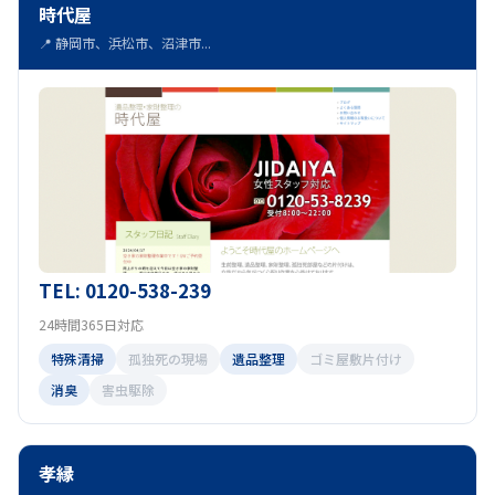
時代屋
📍 静岡市、浜松市、沼津市...
TEL: 0120-538-239
24時間365日対応
特殊清掃
孤独死の現場
遺品整理
ゴミ屋敷片付け
消臭
害虫駆除
孝縁