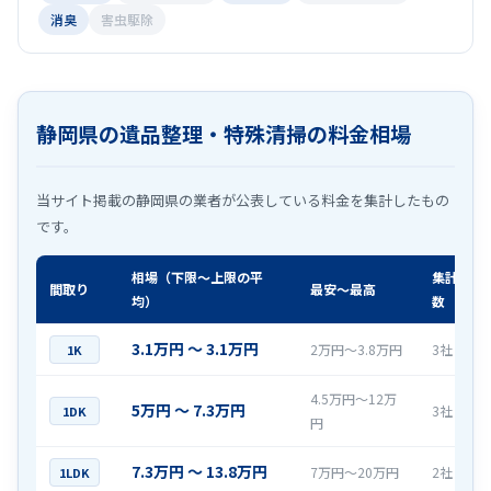
消臭
害虫駆除
静岡県の遺品整理・特殊清掃の料金相場
当サイト掲載の静岡県の業者が公表している料金を集計したもの
です。
相場（下限〜上限の平
集計社
間取り
最安〜最高
均）
数
3.1万円 〜 3.1万円
2万円〜3.8万円
3社
1K
4.5万円〜12万
5万円 〜 7.3万円
3社
1DK
円
7.3万円 〜 13.8万円
7万円〜20万円
2社
1LDK