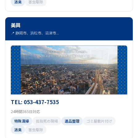
消臭
害虫駆除
美興
📍 静岡市、浜松市、沼津市...
TEL: 053-437-7535
24時間365日対応
特殊清掃
孤独死の現場
遺品整理
ゴミ屋敷片付け
消臭
害虫駆除