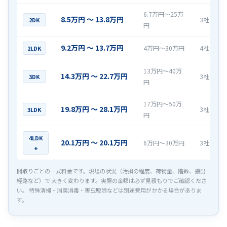
6.7万円〜25万
8.5万円 〜 13.8万円
3社
2DK
円
9.2万円 〜 13.7万円
4万円〜30万円
4社
2LDK
13万円〜40万
14.3万円 〜 22.7万円
3社
3DK
円
17万円〜50万
19.8万円 〜 28.1万円
3社
3LDK
円
4LDK
20.1万円 〜 20.1万円
6万円〜30万円
3社
+
間取りごとの一式料金です。現場の状況（汚損の程度、荷物量、階数、搬出
経路など）で 大きく変わります。実際の金額は必ず見積もりでご確認くださ
い。 特殊清掃・消臭消毒・害虫駆除などは別途費用がかかる場合がありま
す。