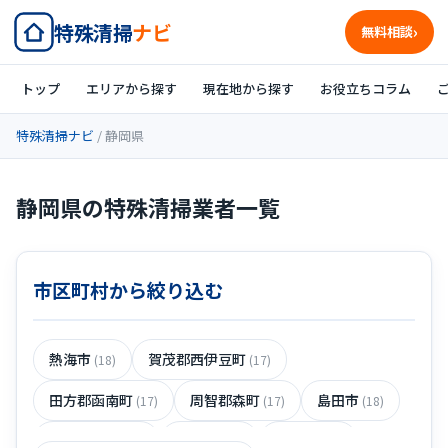
特殊清掃
ナビ
無料相談
トップ
エリアから探す
現在地から探す
お役立ちコラム
特殊清掃ナビ
/ 静岡県
静岡県の特殊清掃業者一覧
市区町村から絞り込む
熱海市
賀茂郡西伊豆町
(18)
(17)
田方郡函南町
周智郡森町
島田市
(17)
(17)
(18)
伊豆の国市
掛川市
裾野市
(17)
(18)
(18)