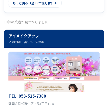
もっと見る（全35市区町村）
賀茂郡河津町
賀茂郡松崎町
(17)
(17)
賀茂郡南伊豆町
伊豆市
浜松市
(17)
(17)
(18)
18件の業者が見つかりました
焼津市
湖西市
磐田市
(18)
(17)
(18)
アイメイクアップ
駿東郡長泉町
伊東市
富士市
(17)
(17)
(18)
📍 静岡市、浜松市、沼津市...
榛原郡吉田町
賀茂郡東伊豆町
(17)
(17)
富士宮市
三島市
牧之原市
(18)
(18)
(17)
沼津市
菊川市
榛原郡川根本町
(18)
(17)
(17)
藤枝市
袋井市
御殿場市
(18)
(18)
(18)
静岡市
駿東郡清水町
御前崎市
(18)
(17)
(17)
TEL: 053-525-7380
駿東郡小山町
下田市
(17)
(18)
静岡県浜松市中区上島1丁目12-5