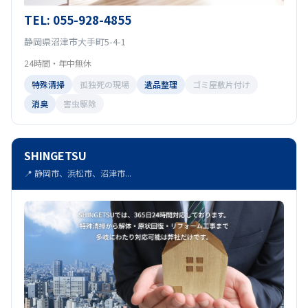
TEL: 055-928-4855
静岡県沼津市大手町5-4-1
24時間・年中無休
特殊清掃
孤独死の現場
遺品整理
ゴミ屋敷片付け
消臭
害虫駆除
SHINGETSU
📍 静岡市、浜松市、沼津市...