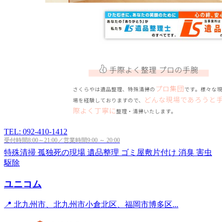
TEL: 092-410-1412
受付時間8:00～21:00／営業時間9:00 ～ 20:00
特殊清掃
孤独死の現場
遺品整理
ゴミ屋敷片付け
消臭
害虫
駆除
ユニコム
📍 北九州市、北九州市小倉北区、福岡市博多区...