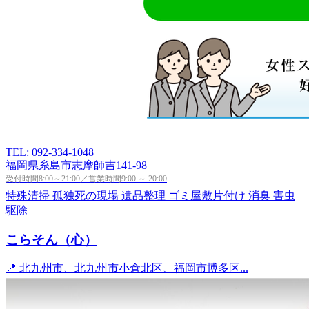
TEL: 092-334-1048
福岡県糸島市志摩師吉141-98
受付時間8:00～21:00／営業時間9:00 ～ 20:00
特殊清掃
孤独死の現場
遺品整理
ゴミ屋敷片付け
消臭
害虫
駆除
こらそん（心）
📍 北九州市、北九州市小倉北区、福岡市博多区...