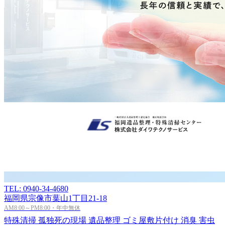
TEL: 0940-34-4680
福岡県宗像市葉山1丁目21-18
AM8:00～PM8:00・年中無休
特殊清掃
孤独死の現場
遺品整理
ゴミ屋敷片付け
消臭
害虫