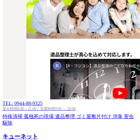
TEL: 0944-88-9325
受付時間8:00～21:00／営業時間9:00 ～ 20:00
特殊清掃
孤独死の現場
遺品整理
ゴミ屋敷片付け
消臭
害虫
駆除
キューネット