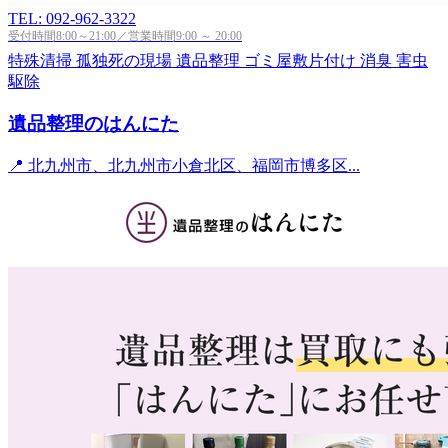
TEL: 092-962-3322
受付時間8:00～21:00／営業時間9:00 ～ 20:00
特殊清掃
孤独死の現場
遺品整理
ゴミ屋敷片付け
消臭
害虫
駆除
遺品整理のはんにた
📍 北九州市、北九州市小倉北区、福岡市博多区...