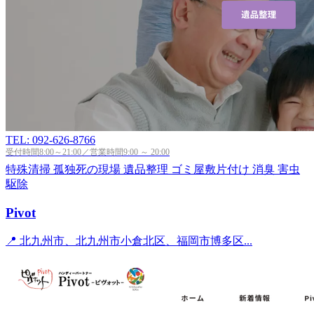
TEL: 092-626-8766
受付時間8:00～21:00／営業時間9:00 ～ 20:00
特殊清掃
孤独死の現場
遺品整理
ゴミ屋敷片付け
消臭
害虫
駆除
Pivot
📍 北九州市、北九州市小倉北区、福岡市博多区...