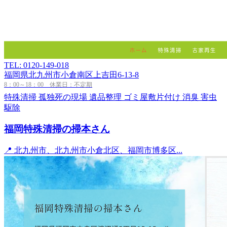
TEL: 0120-149-018
福岡県北九州市小倉南区上吉田6-13-8
8：00～18：00 休業日：不定期
特殊清掃
孤独死の現場
遺品整理
ゴミ屋敷片付け
消臭
害虫
駆除
福岡特殊清掃の掃本さん
📍 北九州市、北九州市小倉北区、福岡市博多区...