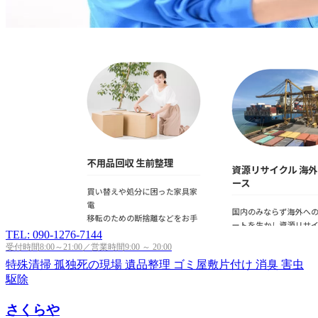
TEL: 090-1276-7144
受付時間8:00～21:00／営業時間9:00 ～ 20:00
特殊清掃
孤独死の現場
遺品整理
ゴミ屋敷片付け
消臭
害虫
駆除
さくらや