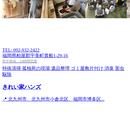
TEL: 092-932-2422
福岡県粕屋郡宇美町貴船1-29-16
年中無休 24時間営業
特殊清掃
孤独死の現場
遺品整理
ゴミ屋敷片付け
消臭
害虫
駆除
きれい家ハンズ
📍 北九州市、北九州市小倉北区、福岡市博多区...