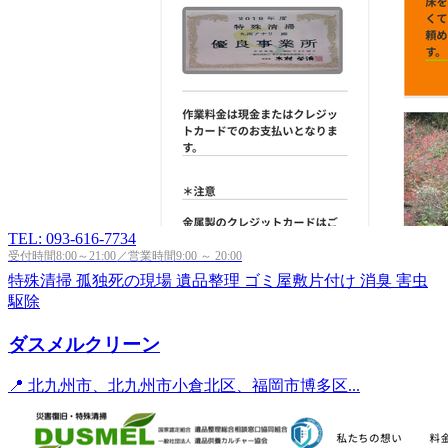
TEL: 093-616-7734
受付時間8:00～21:00／営業時間9:00 ～ 20:00
特殊清掃
孤独死の現場
遺品整理
ゴミ屋敷片付け
消臭
害虫
駆除
ダスメルクリーン
📍 北九州市、北九州市小倉北区、福岡市博多区...